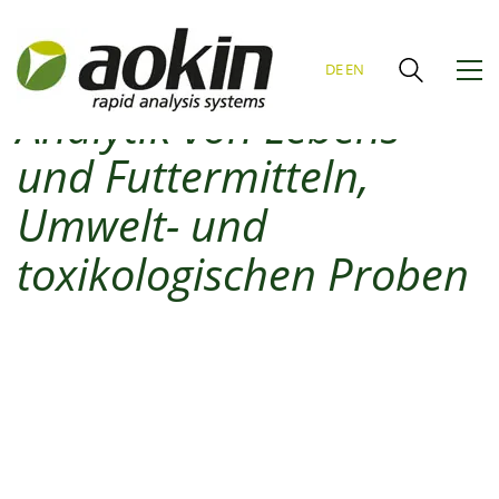
Ihr Spezialist für
DE
EN
Analytik von Lebens-
und Futtermitteln,
Umwelt- und
toxikologischen Proben