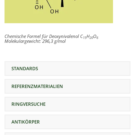
Chemische Formel für
Deoxynivalenol C
H
O
15
20
6
Molekulargewicht: 296,3 g/mol
STANDARDS
REFERENZMATERIALIEN
RINGVERSUCHE
ANTIKÖRPER