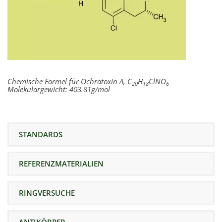
Chemische Formel für
Ochratoxin A
, C
H
ClNO
20
18
6
Molekulargewicht: 403.81g/mol
STANDARDS
REFERENZMATERIALIEN
RINGVERSUCHE