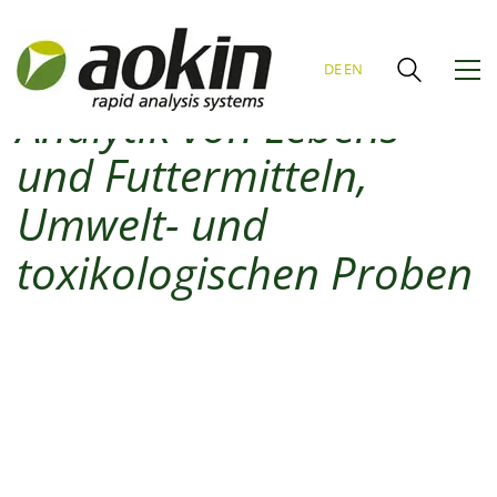
Ihr Spezialist für
DE
EN
Analytik von Lebens-
und Futtermitteln,
Umwelt- und
toxikologischen Proben