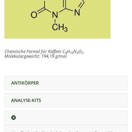
Chemische Formel für Koffein
C
H
N
O
8
10
4
2
Molekulargewicht: 194,19 g/mol
ANTIKÖRPER
ANALYSE-KITS